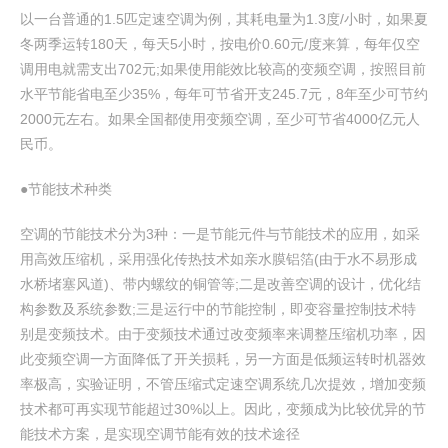
以一台普通的1.5匹定速空调为例，其耗电量为1.3度/小时，如果夏
冬两季运转180天，每天5小时，按电价0.60元/度来算，每年仅空
调用电就需支出702元;如果使用能效比较高的变频空调，按照目前
水平节能省电至少35%，每年可节省开支245.7元，8年至少可节约
2000元左右。如果全国都使用变频空调，至少可节省4000亿元人
民币。
●节能技术种类
空调的节能技术分为3种：一是节能元件与节能技术的应用，如采
用高效压缩机，采用强化传热技术如亲水膜铝箔(由于水不易形成
水桥堵塞风道)、带内螺纹的铜管等;二是改善空调的设计，优化结
构参数及系统参数;三是运行中的节能控制，即变容量控制技术特
别是变频技术。由于变频技术通过改变频率来调整压缩机功率，因
此变频空调一方面降低了开关损耗，另一方面是低频运转时机器效
率极高，实验证明，不管压缩式定速空调系统几次提效，增加变频
技术都可再实现节能超过30%以上。因此，变频成为比较优异的节
能技术方案，是实现空调节能有效的技术途径