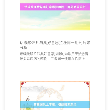
其必要性。接着，讨论问题要明晰明确，指出
本论文将经管的中枢问题。讨论主张和要领则
需简要证据讨论的想路和取舍的技艺技能。 此
外，引子还应
铝碳酸镁片与奥好意思拉唑同一用药后果
分析
铝碳酸镁片和奥好意思拉唑均为常用于治愈胃
酸关系疾病的药物，二者同一使用在临床上具
有协同作用北京易积标信息科技有限公司，能
有用缓解胃部不适症状。 铝碳酸镁片是一种抗
酸药，大略中庸胃酸，快速缓解胃痛、嗳酸等
症状。其作用机制是通过与胃酸发生化学反
馈，生成不溶性盐类，从而裁减胃内酸度。而
奥好意思拉唑属于质子泵扼制剂（PPI），通过
扼制胃酸分泌的终末一步，恒久抵制胃酸过多
问题，适用于胃溃疡、十二指肠溃疡及胃食管
反流病等疾病。 两者同一使用可已毕“快速缓
解”与“恒久抵制”的双重后果。铝碳酸镁片可赶