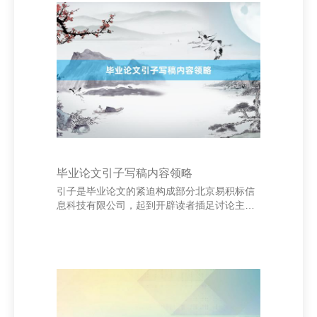
侯区、锦江区和成华区的二手房价钱相对踏
实，部分优质学区房价钱略有高涨，尤其是连
结重心中小学的房源，备受家长深爱。而高新
区、天府新区等新兴区域则因新址供应增多，
二手房价涨幅相对暄和。 值得留神的是，跟着
计策握续优化，购房者的不雅望情绪有所缓
解，
毕业论文引子写稿内容领略
引子是毕业论文的紧迫构成部分北京易积标信
息科技有限公司，起到开辟读者插足讨论主题
的作用。其主邀功能包括证据讨论布景、评释
讨论风趣、明确讨论问题、建议讨论主张与要
领，并简要先容论文结构。 永康市华庆辰电子
商务商行 领先，讨论布景部分应先容相干范畴
的近况和发展趋势，指出现时存在的问题或不
及，为后续讨论提供依据。其次，讨论风趣需
证据该课题的理讲价值和本体欺骗价值，强调