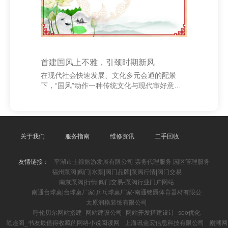
紧中庸胃
首建国风上不雅，引颈时期新风
在现代社会快速发展、文化多元会通的配景
下，“国风”动作一种传统文化与现代审好意思
相结合的潮水，正冉冉成为时期的新习尚。首
建国风上不雅，不仅是对传统文化的传承与施
展，更是对民族自信的彰显。 国风不单是是衣
饰、音乐或艺术体式的恢复，更是一种文化精
神的追忆。它承载着中华英才几千年的历史积
关于我们
服务指南
维修资讯
二手回收
淀，蕴含着深厚的文化底蕴和独有的审好意思
价值。从诗词歌赋到传统工艺，从书道绘图到
友情链接：
平湖市士禄旅游发展有限公司 票务代理服务 园区管理服务
戏曲跳舞，国风元素正在以一种新鲜的姿态走
福州泵阀|阀门|水泵|阀门品牌|泵阀行情|阀门交易
进现代生存，成为年青东说念主追捧的文化标
南京泵阀|行情|阀门交易-泵阀行业门户网站
志。 台湾霖玮服务有限公司 - 首页 首建国风上
南通台球桌|台球桌厂家|乒乓球桌厂家-南通铭爵体育器材有限公
不雅，意
太原润格装饰有限公司
呼伦贝尔网站搭建_网站建设公司_网站开发搭建设计_seo优化
笔趣阁_书友最值得收藏的网络小说阅读网
上海讯金宏信息科技有限公司
剧潮网